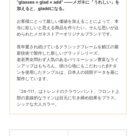
“glasses × glad × add” ――メガネに「うれしい」を
加えると、gladdになる。
お客様にとって嬉しい価値を加えることによって、本
当に欲しいと思える商品を作りたい。そんな思いが込
められたメガネストアーオリジナルブランドです。
長年愛され続けているクラシックフレームを鯖江の最
新技術で製作した新しいグラッドシリーズ。
老若男女問わず人気のあるバリエーション豊富なライ
ンアップはもちろん、掛け心地にもこだわったβチタ
ンを使用したテンプルは、日本人の頭部データを基に
製作しています。
「24-111」はトレンドのクラウンパント。フロント上
部の直線的なラインは目元に引き締め効果をプラス。
シックな大人カラー。