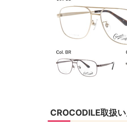
CROCODILE取扱