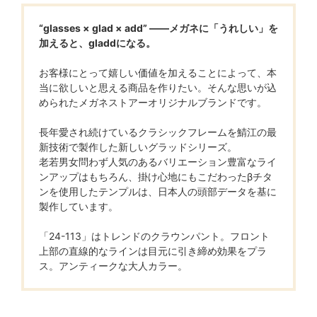
“glasses × glad × add” ――メガネに「うれしい」を
加えると、gladdになる。
お客様にとって嬉しい価値を加えることによって、本
当に欲しいと思える商品を作りたい。そんな思いが込
められたメガネストアーオリジナルブランドです。
長年愛され続けているクラシックフレームを鯖江の最
新技術で製作した新しいグラッドシリーズ。
老若男女問わず人気のあるバリエーション豊富なライ
ンアップはもちろん、掛け心地にもこだわったβチタ
ンを使用したテンプルは、日本人の頭部データを基に
製作しています。
「24-113」はトレンドのクラウンパント。フロント
上部の直線的なラインは目元に引き締め効果をプラ
ス。アンティークな大人カラー。