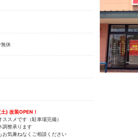
年中無休
(土) 改装OPEN！
オススメです（駐車場完備）
ネ調整承ります
もお気兼ねなくご相談ください