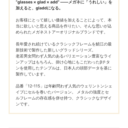
“glasses × glad × add” ――メガネに「うれしい」を
加えると、gladdになる。
お客様にとって嬉しい価値を加えることによって、本
当に欲しいと思える商品を作りたい。そんな思いが込
められたメガネストアーオリジナルブランドです。
長年愛され続けているクラシックフレームを鯖江の最
新技術で製作した新しいグラッドシリーズ。
老若男女問わず人気のあるバリエーション豊富なライ
ンアップはもちろん、掛け心地にもこだわったβチタ
ンを使用したテンプルは、日本人の頭部データを基に
製作しています。
品番「12-115」は年齢問わず人気のウェリントンシェ
イプにセルを巻いたバージョン。 メタルの強度とセ
ルフレームの存在感を併せ持つ、クラシックなデザイ
ンです。