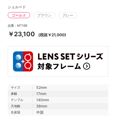
シェルード
ゴールド
ブラウン
グレー
品番：MT166
￥23,100
(税抜￥21,000)
52mm
サイズ
17mm
鼻幅
140mm
テンプル
36mm
天地幅
中国
生産国