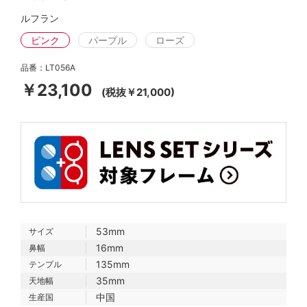
ルフラン
ピンク
パープル
ローズ
品番：LT056A
￥23,100
(税抜￥21,000)
53mm
サイズ
16mm
鼻幅
135mm
テンプル
35mm
天地幅
中国
生産国