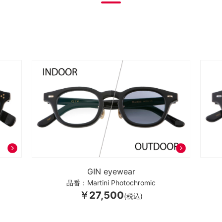
GIN eyewear
品番：Martini Photochromic
￥27,500
(税込)