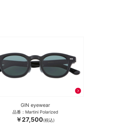
GIN eyewear
品番：Martini Polarized
￥27,500
(税込)