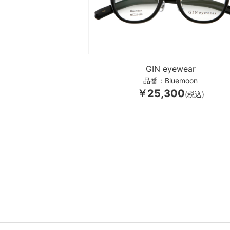
GIN eyewear
品番：Bluemoon
￥25,300
(税込)