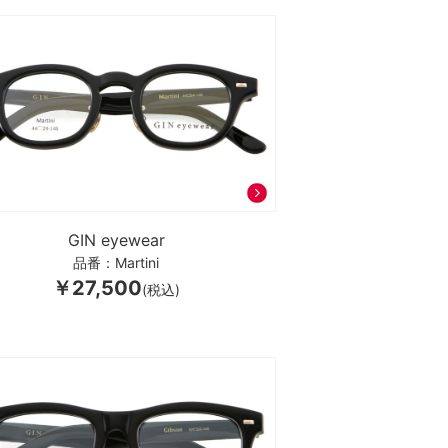
GIN eyewear
品番：Martini
￥27,500
(税込)