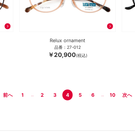
Relux ornament
品番：27-012
￥20,900
(税込)
前へ
1
2
3
4
5
6
10
次へ
...
...