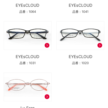
EYEsCLOUD
EYEsCLOUD
品番：1064
品番：1041
EYEsCLOUD
EYEsCLOUD
品番：1031
品番：1020