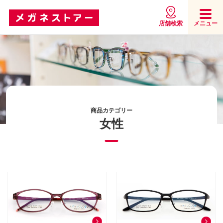
店舗検索
メニュー
商品カテゴリー
女性