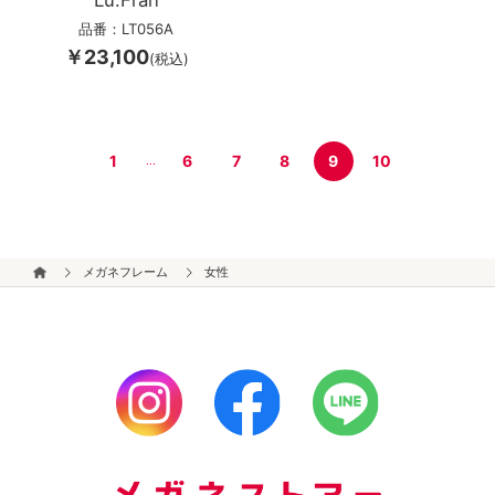
Lu.Fran
品番：LT056A
￥23,100
(税込)
1
6
7
8
9
10
...
メガネフレーム
女性