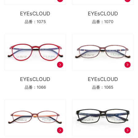
EYEsCLOUD
EYEsCLOUD
品番：1075
品番：1070
EYEsCLOUD
EYEsCLOUD
品番：1066
品番：1065